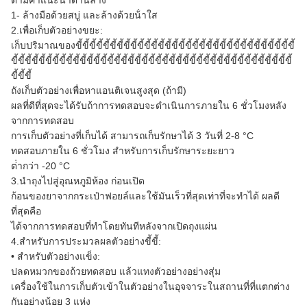
ตามคําแนะนําด้านล่าง
1- ล้างมือด้วยสบู่ และล้างด้วยน้ําใส
2.เพื่อเก็บตัวอย่างขยะ:
เก็บปริมาณของขี้ขี้ขี้ขี้ขี้ขี้ขี้ขี้ขี้ขี้ขี้ขี้ขี้ขี้ขี้ขี้ขี้ขี้ขี้ขี้ขี้ขี้ขี้ขี้ขี้ขี้ขี้ขี้ขี้ขี้ขี้ขี้
ขี้ขี้ขี้ขี้ขี้ขี้ขี้ขี้ขี้ขี้ขี้ขี้ขี้ขี้ขี้ขี้ขี้ขี้ขี้ขี้ขี้ขี้ขี้ขี้ขี้ขี้ขี้ขี้ขี้ขี้ขี้ขี้ขี้ขี้ขี้ขี้ขี้ขี้ขี้ขี้ขี้
ขี้ขี้ขี้
ถังเก็บตัวอย่างเพื่อหาแอนติเจนสูงสุด (ถ้ามี)
ผลที่ดีที่สุดจะได้รับถ้าการทดสอบจะดําเนินการภายใน 6 ชั่วโมงหลัง
จากการทดสอบ
การเก็บตัวอย่างที่เก็บได้ สามารถเก็บรักษาได้ 3 วันที่ 2-8 °C
ทดสอบภายใน 6 ชั่วโมง สําหรับการเก็บรักษาระยะยาว
ต่ํากว่า -20 °C
3.นําถุงไปสู่อุณหภูมิห้อง ก่อนเปิด
ก้อนของยาจากกระเป๋าฟอยล์และใช้มันเร็วที่สุดเท่าที่จะทําได้ ผลดี
ที่สุดคือ
ได้จากการทดสอบที่ทําโดยทันทีหลังจากเปิดถุงแผ่น
4.สําหรับการประมวลผลตัวอย่างขี้ขี้:
• สําหรับตัวอย่างแข็ง:
ปลดหมวกของถ้วยทดสอบ แล้วแทงตัวอย่างอย่างสุ่ม
เครื่องใช้ในการเก็บตัวเข้าในตัวอย่างในอุจจาระในสถานที่ที่แตกต่าง
กันอย่างน้อย 3 แห่ง