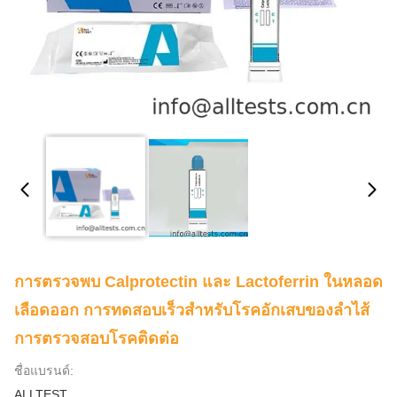
การตรวจพบ Calprotectin และ Lactoferrin ในหลอด
เลือดออก การทดสอบเร็วสําหรับโรคอักเสบของลําไส้
การตรวจสอบโรคติดต่อ
ชื่อแบรนด์:
ALLTEST