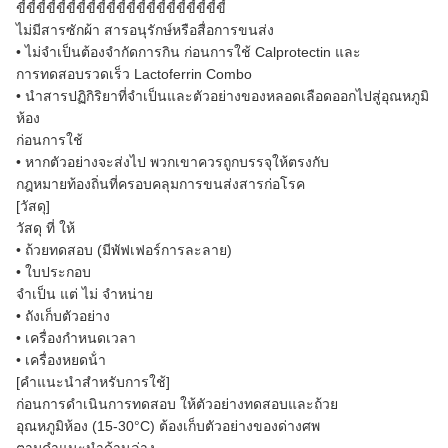
ขี้ขี้ขี้ขี้ขี้ขี้ขี้ขี้ขี้ขี้ขี้ขี้ขี้ขี้ขี้ขี้ขี้ขี้ขี้ขี้ขี้
ไม่มีสารซักผ้า สารอนุรักษ์หรือสื่อการขนส่ง
• ไม่จําเป็นต้องจํากัดการกิน ก่อนการใช้ Calprotectin และ
การทดสอบรวดเร็ว Lactoferrin Combo
• นําสารปฏิกิริยาที่จําเป็นและตัวอย่างของหลอดเลือดออกไปสู่อุณหภูมิ
ห้อง
ก่อนการใช้
• หากตัวอย่างจะส่งไป พวกเขาควรถูกบรรจุให้ตรงกับ
กฎหมายท้องถิ่นที่ครอบคลุมการขนส่งสารก่อโรค
[วัสดุ]
วัสดุ ที่ ให้
• ถ้วยทดสอบ (มีพัฟเฟอร์การละลาย)
• ใบประกอบ
จําเป็น แต่ ไม่ จําหน่าย
• ถังเก็บตัวอย่าง
• เครื่องกําหนดเวลา
• เครื่องหยดน้ํา
[คําแนะนําสําหรับการใช้]
ก่อนการดําเนินการทดสอบ ให้ตัวอย่างทดสอบและถ้วย
อุณหภูมิห้อง (15-30°C) ต้องเก็บตัวอย่างของด่างศพ