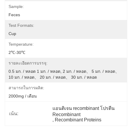
Sample:
Feces
Test Formats:
Cup
Temperature:
2℃-30℃
รายละเอียดการบรรจุ:
0.5 มก. / หลอด 1 มก. / หลอด, 2 มก. / หลอด、 5 มก. / หลอด、 
10 มก. / หลอด、 20 มก. / หลอด、 30 มก. / หลอด
สามารถในการผลิต:
2000mg / เดือน
แอนติเจน recombinant โปรตีน 
เน้น:
Recombinant
, 
Recombinant Proteins