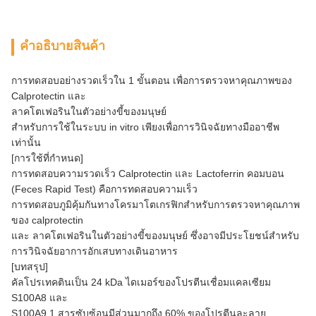
คําอธิบายสินค้า
การทดสอบอย่างรวดเร็วใน 1 ขั้นตอน เพื่อการตรวจหาคุณภาพของ
Calprotectin และ
ลาคโตเฟอรินในตัวอย่างขี้ของมนุษย์
สําหรับการใช้ในระบบ in vitro เพียงเพื่อการวินิจฉัยทางมืออาชีพ
เท่านั้น
[การใช้ที่กําหนด]
การทดสอบความรวดเร็ว Calprotectin และ Lactoferrin คอมบอน
(Feces Rapid Test) คือการทดสอบความเร็ว
การทดสอบภูมิคุ้มกันทางโครมาโตเกรฟิกสําหรับการตรวจหาคุณภาพ
ของ calprotectin
และ ลาคโตเฟอรินในตัวอย่างขี้ของมนุษย์ ซึ่งอาจมีประโยชน์สําหรับ
การวินิจฉัยอาการอักเสบทางเดินอาหาร
[บทสรุป]
คัลโปรเทคตินเป็น 24 kDa ไดเมอร์ของโปรตีนเชื่อมแคลเซียม
S100A8 และ
S100A9.1 สารซับซ้อนมีส่วนมากถึง 60% ของโปรตีนละลาย