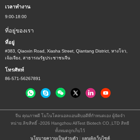
เวลาทํางาน
9:00-18:00
ที่อยู่ของเรา
ที่อยู่
#383, Qiaoxin Road, Xiasha Street, Qiantang District, หางโจว,
เจ้อเจียง, สาธารณรัฐประชาชนจีน
โทรศัพท์
86-571-56267891
จีน คุณภาพดี โมโนโคลนอลแอนติบอดีที่กำหนดเอง ผู้จัดจํา
หน่าย.ลิขสิทธิ์ -2026 Hangzhou AllTest Biotech CO.,LTD สิทธิ
ทั้งหมดถูกเก็บไว้
นโยบายความเป็นส่วนตัว
|
แผนผังเว็บไซต์