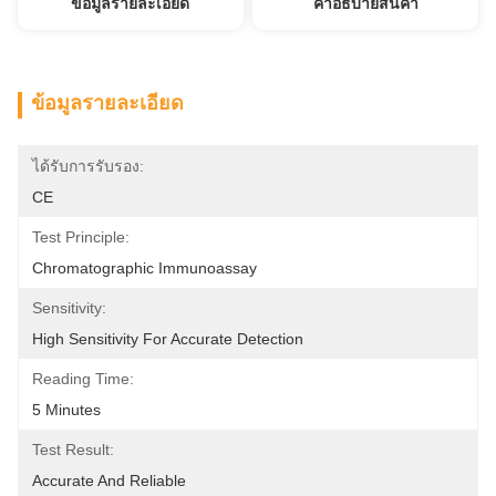
ข้อมูลรายละเอียด
คําอธิบายสินค้า
ข้อมูลรายละเอียด
ได้รับการรับรอง:
CE
Test Principle:
Chromatographic Immunoassay
Sensitivity:
High Sensitivity For Accurate Detection
Reading Time:
5 Minutes
Test Result:
Accurate And Reliable