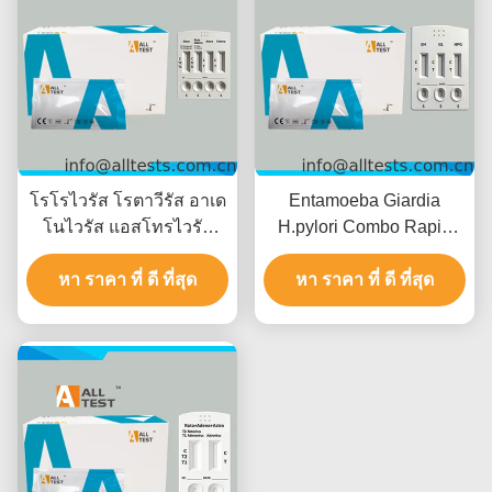
โรโรไวรัส โรตาวีรัส อาเด
Entamoeba Giardia
โนไวรัส แอสโทรไวรัส
H.pylori Combo Rapid
เอ็นเตโรไวรัส คอมโบ ทด
Test สําหรับผลการทดสอบ
สอบเร็วสําหรับโรคติดต่อ
หา ราคา ที่ ดี ที่สุด
ที่รวดเร็วภายใน 10 นาที
หา ราคา ที่ ดี ที่สุด
ด้วยผลผลเร็วใน 15 นาที
ด้วยความแม่นยําสูงและ
ความแม่นยําสูงและการ
การตีความทางสายตาที่
ตีความทางสายตาง่าย
ง่าย