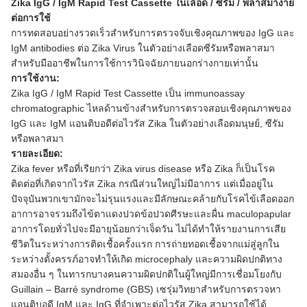
Zika IgG / IgM Rapid Test Cassette ในเลือด / ซีรั่ม / พลาสม่าง่าย
ต่อการใช้
การทดสอบอย่างรวดเร็วสำหรับการตรวจจับเชิงคุณภาพของ IgG และ
IgM antibodies ต่อ Zika Virus ในตัวอย่างเลือดซีรัมหรือพลาสมา
สำหรับมืออาชีพในการใช้การวินิจฉัยภายนอกร่างกายเท่านั้น
การใช้งาน:
Zika IgG / IgM Rapid Test Cassette เป็น immunoassay
chromatographic ไหลด้านข้างสำหรับการตรวจสอบเชิงคุณภาพของ
IgG และ IgM แอนติบอดีต่อไวรัส Zika ในตัวอย่างเลือดมนุษย์, ซีรัม
หรือพลาสมา
รายละเอียด:
Zika fever หรือที่เรียกว่า Zika virus disease หรือ Zika ก็เป็นโรค
ติดต่อที่เกิดจากไวรัส Zika กรณีส่วนใหญ่ไม่มีอาการ แต่เมื่ออยู่ใน
ปัจจุบันพวกเขามักจะไม่รุนแรงและมีลักษณะคล้ายกับโรคไข้เลือดออก
อาการอาจรวมถึงไข้ตาแดงปวดข้อปวดศีรษะและผื่น maculopapular
อาการโดยทั่วไปจะมีอายุน้อยกว่าเจ็ดวัน ไม่ได้ทำให้รายงานการเสีย
ชีวิตในระหว่างการติดเชื้อครั้งแรก การถ่ายทอดเชื้อจากแม่สู่ลูกใน
ระหว่างตั้งครรภ์อาจทำให้เกิด microcephaly และความผิดปกติทาง
สมองอื่น ๆ ในทารกบางคนความผิดปกติในผู้ใหญ่มีการเชื่อมโยงกับ
Guillain – Barré syndrome (GBS) เซรุ่มวิทยาสำหรับการตรวจหา
แอนติบอดี IgM และ IgG ที่จำเพาะต่อไวรัส Zika สามารถใช้ได้