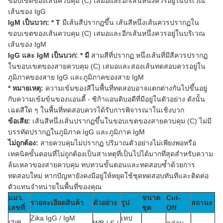
ขอบเขตของเส้นควบคุม (C) เสมอและอีกเส้นหนึ่งควรอยู่ในบริเวณ
เส้นของ IgG
IgM เป็นบวก: * T
มีเส้นสีปรากฏขึ้น เส้นสีหนึ่งเส้นควรปรากฏใน
ขอบเขตของเส้นควบคุม (C) เสมอและอีกเส้นหนึ่งควรอยู่ในบริเวณ
เส้นของ IgM
IgG และ IgM เป็นบวก: * มี
สามสีที่ปรากฏ หนึ่งเส้นที่มีสีควรปรากฏ
ในขอบเขตของสายควบคุม (C) เสมอและสองเส้นทดสอบควรอยู่ใน
ภูมิภาคของสาย IgG และภูมิภาคของสาย IgM
* หมายเหตุ:
ความเข้มของสีในพื้นที่ทดสอบอาจแตกต่างกันไปขึ้นอยู่
กับความเข้มข้นของแอนตี้ - ซิก้าแอนติบอดีที่มีอยู่ในตัวอย่าง ดังนั้น
เฉดสีใด ๆ ในพื้นที่ทดสอบควรได้รับการพิจารณาในเชิงบวก
ข้อเสีย:
เส้นสีหนึ่งเส้นปรากฏขึ้นในขอบเขตของสายควบคุม (C) ไม่มี
บรรทัดปรากฏในภูมิภาค IgG และภูมิภาค IgM
ไม่ถูกต้อง:
สายควบคุมไม่ปรากฏ ปริมาณตัวอย่างไม่เพียงพอหรือ
เทคนิคขั้นตอนที่ไม่ถูกต้องเป็นสาเหตุที่เป็นไปได้มากที่สุดสำหรับความ
ล้มเหลวของสายควบคุม ทบทวนขั้นตอนและทดสอบซ้ำด้วยการ
ทดสอบใหม่ หากปัญหายังคงมีอยู่ให้หยุดใช้ชุดทดสอบทันทีและติดต่อ
ตัวแทนจำหน่ายในพื้นที่ของคุณ
แมว.
ขนาด
Cut-
รายละเอียดสินค้า
ตัวอย่าง
รูป
สถานะ
เลขที่
ชุด
Off
Zika IgG / IgM
เทป
IZIB-
WB / S /
ดูส่วน