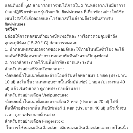
แอนติบอดี้ IgM สามารถตรวจพบได้ภายใน 3 วันหลังจากเริ่มมีอาการ
ป่วย ปฏิกิริยาข้ามเซรุ่มวิทยากับ flaviviruses ที่เกี่ยวข้องอย่างใกล้ชิด
เช่นไวรัสไข้เลือดออกและไวรัสเวสต์ไนล์รวมถึงวัคซีนสำหรับ
flaviviruses
วิธีใช้?
ปล่อยให้การทดสอบตัวอย่างบัฟเฟอร์และ / หรือตัวควบคุมเข้าถึง
อุณหภูมิห้อง (15-30 ° C) ก่อนการทดสอบ
1. นำตลับทดสอบออกจากซองฟอยล์และใช้ภายในหนึ่งชั่วโมง จะได้
ผลลัพธ์ที่ดีที่สุดหากทำการทดสอบทันทีหลังจากเปิดถุงฟอยล์
2. วางกลักกระดาษไว้บนพื้นผิวที่สะอาดและระดับ
สำหรับตัวอย่างซีรัมหรือพลาสมา:
·ถือหยดน้ำในแนวตั้งและถ่ายโอนซีรัมหรือพลาสมา 1 หยด (ประมาณ
10 ul) ลงในชิ้นงานทดสอบจากนั้นเพิ่มบัฟเฟอร์ 1 หยด (ประมาณ 40
ul) แล้วเริ่มจับเวลา ดูภาพประกอบด้านล่าง
สำหรับตัวอย่างเลือด Venipuncture:
·ถือหยดน้ำในแนวตั้งและถ่ายเลือด 2 หยด (ประมาณ 20 ul) ไปที่
พื้นที่ตัวอย่างจากนั้นเพิ่มบัฟเฟอร์ 1 หยด (ประมาณ 40 ul) แล้วเริ่มจับ
เวลา ดูภาพประกอบด้านล่าง
สำหรับตัวอย่างเลือด Fingerstick:
·ในการใช้หลอดเส้นเลือดฝอย: เติมหลอดเส้นเลือดฝอยและถ่ายโอนนิ้ว