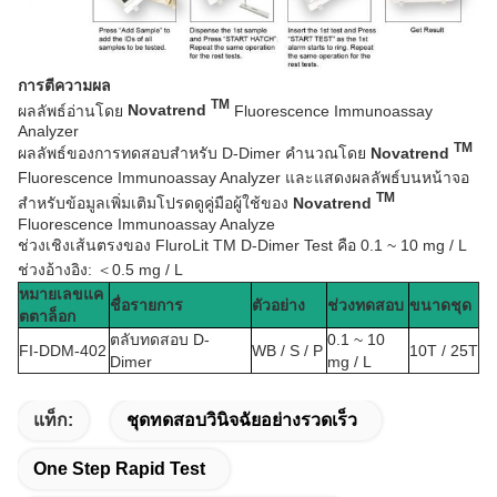
การตีความผล
TM
ผลลัพธ์อ่านโดย
Novatrend
Fluorescence Immunoassay
Analyzer
TM
ผลลัพธ์ของการทดสอบสำหรับ D-Dimer คำนวณโดย
Novatrend
Fluorescence Immunoassay Analyzer และแสดงผลลัพธ์บนหน้าจอ
TM
สำหรับข้อมูลเพิ่มเติมโปรดดูคู่มือผู้ใช้ของ
Novatrend
Fluorescence Immunoassay Analyze
ช่วงเชิงเส้นตรงของ FluroLit TM D-Dimer Test คือ 0.1 ~ 10 mg / L
ช่วงอ้างอิง: ＜0.5 mg / L
หมายเลขแค
ชื่อรายการ
ตัวอย่าง
ช่วงทดสอบ
ขนาดชุด
ตตาล็อก
ตลับทดสอบ D-
0.1 ~ 10
FI-DDM-402
WB / S / P
10T / 25T
Dimer
mg / L
แท็ก:
ชุดทดสอบวินิจฉัยอย่างรวดเร็ว
One Step Rapid Test