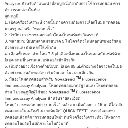
Analyzer สำหรับคำแนะนำที่สมบูรณ์เกี่ยวกับการใช้การทดสอบ ควร
ทำการทดสอบในห้อง
อุณหภูมิ.
1. เปิดเครื่องวิเคราะห์ จากนั้นตามความต้องการเลือกโหมด "ทดสอบ
มาตรฐาน" หรือ "ทดสอบเร็ว"
2. นำบัตรประชาชนออกแล้วใส่ลงในพอร์ตตัววิเคราะห์
3. พลาสมา: ปิเปตพลาสมาขนาด 5 ไมโครลิตรในหลอดบัฟเฟอร์ผสม
ตัวอย่างและบัฟเฟอร์ให้เข้ากัน
4. เลือดทั้งหมด: ถ่ายโอน 7.5 μLเลือดทั้งหมดลงในหลอดบัฟเฟอร์ด้วย
ปิเปต ผสมชิ้นงานและบัฟเฟอร์เข้าด้วยกัน
5. เพิ่มตัวอย่างเจือจางด้วยปิเปต: ปิเปต 85 μLตัวอย่างเจือจางลงในบ่อ
ตัวอย่างของตลับทดสอบ เริ่มจับเวลาในเวลาเดียวกัน
TM
6. มีสองโหมดทดสอบสำหรับ
Novatrend
Fluorescence
Immunoassay Analyzer, โหมดทดสอบมาตรฐานและโหมดทดสอบ
TM
ด่วน โปรดดูคู่มือผู้ใช้ของ
Novatrend
Fluorescence
Immunoassay Analyzer สำหรับรายละเอียด
โหมด“ การทดสอบอย่างรวดเร็ว”: หลังจากเพิ่มตัวอย่าง 15 นาทีใส่ตลับ
ทดสอบลงในเครื่องวิเคราะห์คลิก“ QUICK TEST” กรอกข้อมูลการ
ทดสอบแล้วคลิก "การทดสอบใหม่" ทันที เครื่องวิเคราะห์จะให้ผลการ
ทดสอบโดยอัตโนมัติภายในไม่กี่วินาที