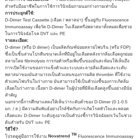
สำหรับมืออาชีพในการใช้การวินิจฉัยภายนอกร่างกายเท่านั้น
การประยุกต์ใช้:
D-Dimer Test Cassette (เลือด / พลาสม่า) ขึ้นอยู่กับ Fluorescence
Immunoassay เพื่อวัด D-Dimer ในเลือดหรือพลาสมาทั้งหมดเพื่อช่วย
ในการวินิจฉัยโรค DVT และ PE
รายละเอียด:
D-dimer (หรือ D dimer) เป็นผลิตภัณฑ์ย่อยสลายไฟบริน (หรือ FDP)
ซึ่งเป็นชิ้นส่วนโปรตีนขนาดเล็กที่มีอยู่ในเลือดหลังจากลิ่มเลือดถูกย่อย
สลายโดย fibrinolysis การก่อตัวหรือเพิ่มขึ้นของมันสะท้อนให้เห็นถึง
การเปิดใช้งานของการแข็งตัวและระบบละลายลิ่มเลือดและระดับ
พลาสม่าของมันสามารถเป็นตัวแทนของการผลิต thrombin ที่ใช้งาน
ตัวแทนไฟบรินในร่างกาย มันสามารถใช้เป็นตัวบ่งชี้ของการเกิดลิ่ม
เลือดในร่างกาย เนื้อหา D-dimer ในผู้ป่วยที่มีลิ่มเลือดสูงขึ้นอย่างมีนัย
สำคัญ
นอกจากนี้การศึกษาแสดงให้เห็นว่าระดับต่ำของ D-Dimer (0.1-0.5
มก. / ล.) มีความสัมพันธ์อย่างใกล้ชิดกับการเกิดโรคหัวใจและหลอด
เลือดและ D-Dimer ระดับสูงอาจเป็นตัวบ่งชี้การวินิจฉัยยกเว้นในช่วง
ต้นสำหรับ DVT และ PE
วิธีใช้?
TM
โปรดดูคู่มือการใช้งาน
Novatrend
Fluorescence Immunoassay