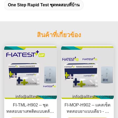
One Step Rapid Test ชุดทดสอบที่บ้าน
สินค้าที่เกี่ยวข้อง
FI-TML-H902 -- ชุด
FI-MOP-H902 -- แคสเซ็ต
ทดสอบยาเสพติดแบบตลับ -
ทดสอบยาแบบเดียว - M
ทรามาดอล (TML) (จาก
orphine (MOP) (Hair)