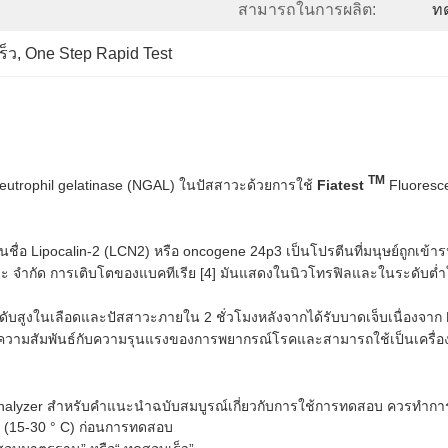
สามารถในการผลิต:
ทด
ร็ว
, 
One Step Rapid Test
TM
บ Neutrophil gelatinase (NGAL) ในปัสสาวะด้วยการใช้
Fiatest
Fluoresc
กันในชื่อ Lipocalin-2 (LCN2) หรือ oncogene 24p3 ​​เป็นโปรตีนที่มนุษย์ถูกเข
ึ่งจะ จำกัด การเติบโตของแบคทีเรีย [4] มันแสดงในนิวโทรฟิลและในระดับ
บสูงในเลือดและปัสสาวะภายใน 2 ชั่วโมงหลังจากได้รับบาดเจ็บเนื่องจาก 
นมีความสัมพันธ์กับความรุนแรงของการพยากรณ์โรคและสามารถใช้เป็นเครื่อ
alyzer สำหรับคำแนะนำฉบับสมบูรณ์เกี่ยวกับการใช้การทดสอบ ควรทำกา
อง (15-30 ° C) ก่อนการทดสอบ