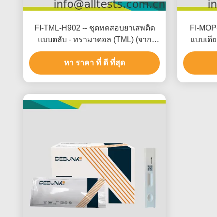
FI-TML-H902 -- ชุดทดสอบยาเสพติด
FI-MOP
แบบตลับ - ทรามาดอล (TML) (จาก
แบบเดีย
เส้นผม)
หา ราคา ที่ ดี ที่สุด