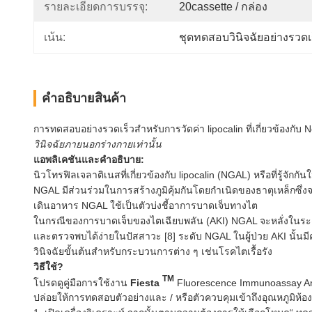
รายละเอียดการบรรจุ:
20cassette / กล่อง
เน้น:
ชุดทดสอบวินิจฉัยอย่างรวดเ
คําอธิบายสินค้า
การทดสอบอย่างรวดเร็วสำหรับการวัดค่า lipocalin ที่เกี่ยวข้องกั
วินิจฉัยภายนอกร่างกายเท่านั้น
แอพลิเคชันและคำอธิบาย:
นิวโทรฟิลเจลาติเนสที่เกี่ยวข้องกับ lipocalin (NGAL) หรือที่รู้จัก
NGAL มีส่วนร่วมในการสร้างภูมิคุ้มกันโดยกำเนิดของธาตุเหล็กซ
เดินอาหาร NGAL ใช้เป็นตัวบ่งชี้อาการบาดเจ็บทางไต
ในกรณีของการบาดเจ็บของไตเฉียบพลัน (AKI) NGAL จะหลั่งในระดั
และตรวจพบได้ง่ายในปัสสาวะ [8] ระดับ NGAL ในผู้ป่วย AKI นั้
วินิจฉัยขั้นต้นสำหรับกระบวนการต่าง ๆ เช่นโรคไตเรื้อรัง
วิธีใช้?
TM
โปรดดูคู่มือการใช้งาน
Fiesta
Fluorescence Immunoassay An
ปล่อยให้การทดสอบตัวอย่างและ / หรือตัวควบคุมเข้าถึงอุณหภูมิห้