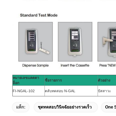
หมายเลขแคตตา
ชื่อรายการ
ตัวอย่าง
ล็อก
FI-NGAL-102
ตลับทดสอบ N-GAL
ปัสสาวะ
แท็ก:
ชุดทดสอบวินิจฉัยอย่างรวดเร็ว
One S