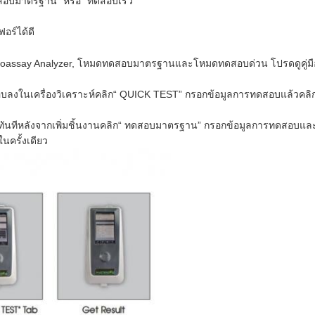
ทดสอบมาตรฐาน” หรือ“ ทดสอบเร็ว”
อร์ได้ดี
assay Analyzer, โหมดทดสอบมาตรฐานและโหมดทดสอบด่วน โปรดดูคู่มือ
อบลงในเครื่องวิเคราะห์คลิก“ QUICK TEST” กรอกข้อมูลการทดสอบแล้วคลิก
นทีหลังจากเพิ่มชิ้นงานคลิก“ ทดสอบมาตรฐาน” กรอกข้อมูลการทดสอบและคล
นครั้งเดียว