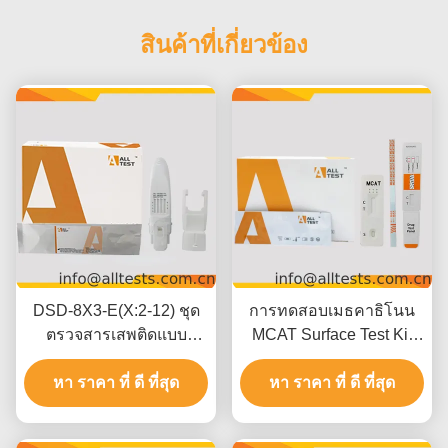
สินค้าที่เกี่ยวข้อง
DSD-8X3-E(X:2-12) ชุด
การทดสอบเมธคาธิโนน
ตรวจสารเสพติดแบบ
MCAT Surface Test Kit
รวดเร็วจากน้ำลาย สำหรับ
ด้วยผลการทดสอบ 5 นาที
หา ราคา ที่ ดี ที่สุด
ใช้โดยผู้เชี่ยวชาญ
500 ng/mL การตัดและการ
หา ราคา ที่ ดี ที่สุด
ตีความทางสายตาง่าย