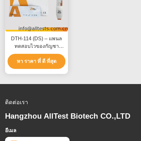
DTH-114 (DS) -- แพนล
ทดสอบไวของกัญชา
(THC) (ปัสสาวะ)
หา ราคา ที่ ดี ที่สุด
ติดต่อเรา
Hangzhou AllTest Biotech CO.,LTD
อีเมล