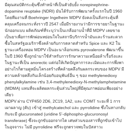
มีคุณสมบัติกระตุ้นซึ่งทำหน้าที่เป็นตัวยับยั้ง norepinephrine-
dopamine reuptake (NDRI) มันได้รับการพัฒนาครั้งแรกในปี 1960
โดยทีมงานที่ Boehringer Ingelheim MDPV ยังคงเป็นสิ่งกระตุ้นที่
คลุมเครือจนกระทั่งราวปี 2547 เมื่อมีรายงานว่ามีการขายยาในฐานะ
นักออกแบบ ผลิตภัณฑ์ที่ระบุว่าเป็นเกลืออาบน้ำที่มี MDPV เคยขาย
เป็นยาเพื่อการพักผ่อนหย่อนใจในสถานีบริการน้ำมันและร้านสะดวก
ซื้อในสหรัฐอเมริกาซึ่งคล้ายกับการตลาดสำหรับ Spice และ K2 ใน
ฐานะเครื่องหอม MDPV เป็นอะนาล็อกแทน pyrovalerone พัฒนาขึ้น
ในปี 1960 ซึ่งถูกนำมาใช้สำหรับการรักษาความเหนื่อยล้าเรื้อรังและ
ในฐานะที่เป็น anorectic แต่ก่อให้เกิดปัญหาการละเมิดและการพึ่งพา
อย่างไรก็ตามดูหมิ่นโครงสร้างที่คล้ายคลึงกันผลกระทบของ MDPV มี
ความคล้ายคลึงกันเล็กน้อยกับอนุพันธ์อื่น ๆ ของ methylenedioxy
phenylalkylamine เช่น 3,4-methylenedioxy-N-methylamphetamine
(MDMA) แทนที่จะผลิตผลกระตุ้นส่วนใหญ่ที่มีคุณภาพอ่อนเพียงอย่าง
เดียว
MDPV ผ่าน CYP450 2D6, 2C19, 1A2, และ COMT ระยะที่ 1 การ
เผาผลาญ (ตับ) เข้าสู่ methylcatechol และ pyrrolidine ซึ่งในทางกลับ
กันจะมี glucuronated (uridine 5'-diphospho-glucuronosyl
transferase) ซึ่งจะถูกขับออกจากไต เศษส่วนของสารที่ถูกขับเข้าไป
ในอุจจาระ ไม่มี pyrrolidine ฟรีจะถูกตรวจพบในปัสสาวะ