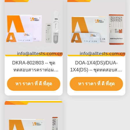
DKRA-802/803 -- ชุด
DOA-1X4(DS)/DUA-
ทดสอบสารคราท่อม
1X4(DS) -- ชุดทดสอบสาร
(KRA) อย่างรวดเร็ว (จาก
เสพติดหลายชนิด 2-20
น้ำลาย)(แบบตลับ/อุปกรณ์)
หา ราคา ที่ ดี ที่สุด
หา ราคา ที่ ดี ที่สุด
ชนิด (ปัสสาวะ)