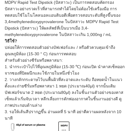
MDPV Rapid Test Dipstick (ปัสสาวะ) เป็นการทดสอบคัดกรอง
ปัสสาวะอย่างรวดเร็วที่สามารถทำได้โดยไม่ต้องใช้เครื่องมือ การ
ทดสอบใช้โมโนโคลนอลแอนติบอดีเพื่อตรวจสอบระดับที่สูงขึ้นของ
3,4methylenedioxypyrovalerone ในปัสสาวะ MDPV Rapid Test
Dipstick (ปัสสาวะ) ให้ผลลัพธ์ที่เป็นบวกเมื่อ 3,4-
methylenedioxypyrovalerone ในปัสสาวะเกิน 1,000ng / mL
วิธีใช้?
ปล่อยให้การทดสอบตัวอย่างบัฟเฟอร์และ / หรือตัวควบคุมเข้าถึง
อุณหภูมิห้อง (15-30 ° C) ก่อนการทดสอบ
สำหรับตัวอย่างซีรัมหรือพลาสมา:
1. นำกระเป๋าไปไว้ที่อุณหภูมิห้อง (15-30 ℃) ก่อนเปิด นำคาสเซ็ทออก
จากซองที่ปิดผนึกและใช้ภายในหนึ่งชั่วโมง
2. วางกลักกระดาษไว้บนพื้นผิวที่สะอาดและระดับ ถือหยดน้ำในแนว
ตั้งและถ่ายซีรั่มหรือพลาสมา 1 หยด (ประมาณ40μl) จากนั้นเติม
บัฟเฟอร์ขนาด 2 หยด (ประมาณ80μl) ลงในชิ้นงานตัวอย่างของคาส
เซ็ทแล้วเริ่มจับเวลา หลีกเลี่ยงการดักฟองอากาศในชิ้นงานอย่างดี ดู
ภาพประกอบด้านล่าง
3. รอให้เส้นสีปรากฏขึ้น อ่านผลที่ 5 นาที อย่าตีความผลหลังจาก 10
นาที