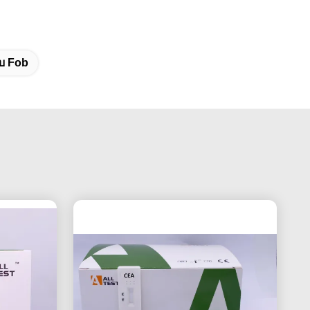
บ Fob