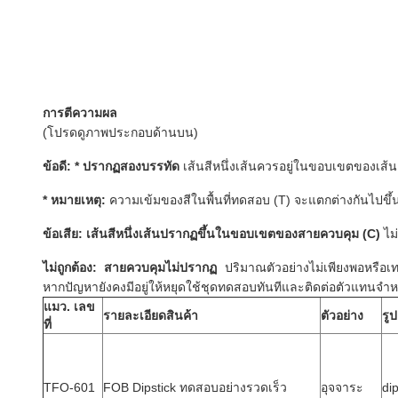
การตีความผล
(โปรดดูภาพประกอบด้านบน)
ข้อดี: * ปรากฏสองบรรทัด
เส้นสีหนึ่งเส้นควรอยู่ในขอบเขตของเส้น
* หมายเหตุ:
ความเข้มของสีในพื้นที่ทดสอบ (T) จะแตกต่างกันไปขึ้
ข้อเสีย: เส้นสีหนึ่งเส้นปรากฏขึ้นในขอบเขตของสายควบคุม (C)
ไม่
ไม่ถูกต้อง: สายควบคุมไม่ปรากฏ
ปริมาณตัวอย่างไม่เพียงพอหรือเ
หากปัญหายังคงมีอยู่ให้หยุดใช้ชุดทดสอบทันทีและติดต่อตัวแทนจำหน
แมว.
เลข
รายละเอียดสินค้า
ตัวอย่าง
รูป
ที่
TFO-601
FOB Dipstick ทดสอบอย่างรวดเร็ว
อุจจาระ
dip