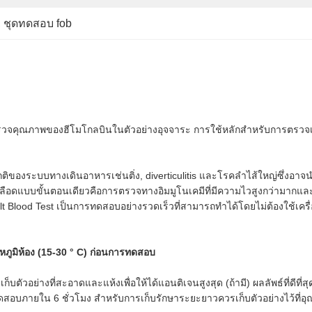
, 
ชุดทดสอบ fob
วจคุณภาพของฮีโมโกลบินในตัวอย่างอุจจาระ การใช้หลักสำหรับการตรวจเล
ิของระบบทางเดินอาหารเช่นติ่ง, diverticulitis และโรคลำไส้ใหญ่ซึ่งอาจ
จเลือดแบบขั้นตอนเดียวคือการตรวจทางอิมมูโนเคมีที่มีความไวสูงกว่ามาก
t Blood Test เป็นการทดสอบอย่างรวดเร็วที่สามารถทำได้โดยไม่ต้องใช้เครื่
ณหภูมิห้อง (15-30 ° C) ก่อนการทดสอบ
บตัวอย่างที่สะอาดและแห้งเพื่อให้ได้แอนติเจนสูงสุด (ถ้ามี) ผลลัพธ์ที่ด
รทดสอบภายใน 6 ชั่วโมง สำหรับการเก็บรักษาระยะยาวควรเก็บตัวอย่างไว้ที่อุ