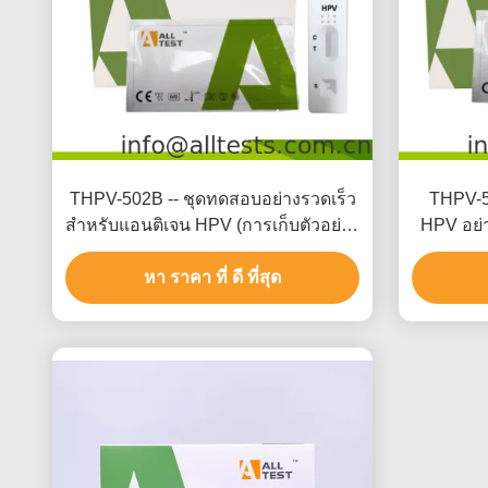
THPV-502B -- ชุดทดสอบอย่างรวดเร็ว
THPV-5
สำหรับแอนติเจน HPV (การเก็บตัวอย่าง
HPV อย่
จากช่องคลอด, ใช้งานง่าย)
รด
หา ราคา ที่ ดี ที่สุด