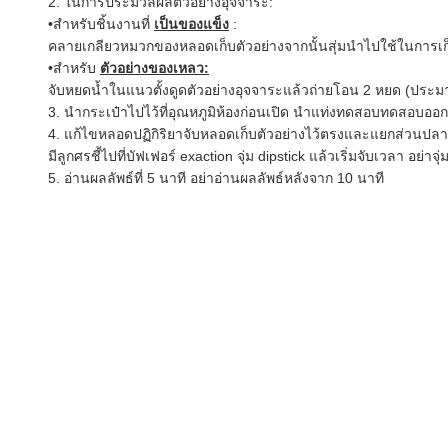
2. ในการประมวลผลตัวอย่างอุจจาระ:
•สำหรับชิ้นงานที่
เป็นของแข็ง
:
คลายเกลียวหมวกของหลอดเก็บตัวอย่างจากนั้นสุ่มนำไปใช้ในการเก็บต
•สำหรับ
ตัวอย่างของเหลว:
จับหยดน้ำในแนวตั้งดูดตัวอย่างอุจจาระแล้วถ่ายโอน 2 หยด (ประมา
3. นำกระเป๋าไปไว้ที่อุณหภูมิห้องก่อนเปิด นำแท่งทดสอบทดสอบออกจาก
4. แก้ไขหลอดปฏิกิริยาจับหลอดเก็บตัวอย่างไว้ตรงและแยกส่วนปล
มีลูกศรชี้ไปที่บัฟเฟอร์ exaction จุ่ม dipstick แล้วเริ่มจับเวลา อย
5. อ่านผลลัพธ์ที่ 5 นาที อย่าอ่านผลลัพธ์หลังจาก 10 นาที