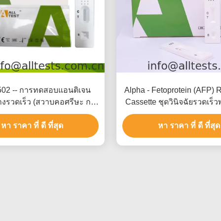
02 -- การทดสอบแอนติเจน
Alpha - Fetoprotein (AFP) 
างรวดเร็ว (สวาบคอศรีษะ กา
Cassette ชุดวินิจฉัยรวดเร็ว
ําเนินการสะดวกสบาย)
เร็วและใบรับรอง C
หา ราคา ที่ ดี ที่สุด
หา ราคา ที่ ดี ที่สุด