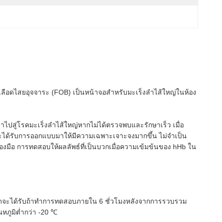
ือดไสยอุจจาระ (FOB) เป็นหน้าจอสำหรับมะเร็งลำไส้ใหญ่ในห้อง
นำไปสู่โรคมะเร็งลำไส้ใหญ่หากไม่ได้ตรวจพบและรักษาเร็ว
เมื่อ
และได้รับการออกแบบมาให้มีความเฉพาะเจาะจงมากขึ้น
ไม่จำเป็น
องมือ
การทดสอบให้ผลลัพธ์ที่เป็นบวกเมื่อความเข้มข้นของ hHb ใน
ีที่สุดจะได้รับถ้าทำการทดสอบภายใน 6 ชั่วโมงหลังจากการรวบรวม
ณหภูมิต่ำกว่า -20 ℃