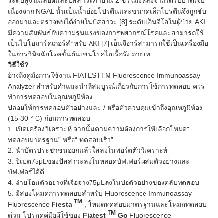
ระดับสูงในเลือดและปัสสาวะภายใน 2 ชั่วโมงหลังจากได้รับบาดเจ็บ
เนื่องจาก NGAL นั้นเป็นน้ำย่อยโปรตีนและขนาดเล็กโปรตีนจึงถูกขับ
ออกมาและตรวจพบได้ง่ายในปัสสาวะ [8] ระดับเอ็นจีโอในผู้ป่วย AKI
มีความสัมพันธ์กับความรุนแรงของการพยากรณ์โรคและสามารถใช้
เป็นไบโอมาร์คเกอร์สำหรับ AKI [7] เอ็นจีอาร์สามารถใช้เป็นเครื่องมือ
ในการวินิจฉัยโรคขั้นต้นเช่นโรคไตเรื้อรัง ถ่ายเท
วิธีใช้?
อ้างถึงคู่มือการใช้งาน FIATESTTM Fluorescence Immunoassay
Analyzer สำหรับคำแนะนำที่สมบูรณ์เกี่ยวกับการใช้การทดสอบ ควร
ทำการทดสอบในอุณหภูมิห้อง
ปล่อยให้การทดสอบตัวอย่างและ / หรือตัวควบคุมเข้าถึงอุณหภูมิห้อง
(15-30 ° C) ก่อนการทดสอบ
1. เปิดเครื่องวิเคราะห์ จากนั้นตามความต้องการให้เลือกโหมด“
ทดสอบมาตรฐาน” หรือ“ ทดสอบเร็ว”
2. นำบัตรประชาชนออกแล้วใส่ลงในพอร์ตตัววิเคราะห์
3. ปิเปต75μLของปัสสาวะลงในหลอดบัฟเฟอร์ผสมตัวอย่างและ
บัฟเฟอร์ได้ดี
4. ถ่ายโอนตัวอย่างที่เจือจาง75μLลงในบ่อตัวอย่างของตลับทดสอบ
5. มีสองโหมดการทดสอบสำหรับ Fluorescence Immunoassay
TM
Fluorescence
Fiesta
, โหมดทดสอบมาตรฐานและโหมดทดสอบ
TM
ด่วน โปรดดูคู่มือผู้ใช้ของ
Fiatest
Go
Fluorescence