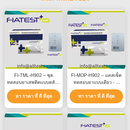
FI-TML-H902 -- ชุด
FI-MOP-H902 -- แคสเซ็ต
ทดสอบยาเสพติดแบบตลับ -
ทดสอบยาแบบเดียว - M
ทรามาดอล (TML) (จาก
orphine (MOP) (Hair)
หา ราคา ที่ ดี ที่สุด
เส้นผม)
หา ราคา ที่ ดี ที่สุด