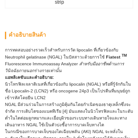
strip
คําอธิบายสินค้า
การทดสอบอย่างรวดเร็วสำหรับการวัด lipocalin ที่เกี่ยวข้องกับ
TM
Neutrophil gelatinase (NGAL) ในปัสสาวะด้วยการใช้
Fiatest
Fluorescence Immunoassay Analyzer
สำหรับมืออาชีพด้านการ
วินิจฉัยภายนอกร่างกายเท่านั้น
แอพลิเคชันและคำอธิบาย:
นิวโทรฟิลเจลาติเนสที่เกี่ยวข้องกับ lipocalin (NGAL) หรือที่รู้จักกันใน
ชื่อ Lipocalin-2 (LCN2) หรือ oncogene 24p3 ​​เป็นโปรตีนที่มนุษย์ถูก
เข้ารหัสโดยยีน LCN2
NGAL มีส่วนร่วมในการสร้างภูมิคุ้มกันโดยกำเนิดของธาตุเหล็กซึ่งจะ
จำกัด การเติบโตของแบคทีเรีย [4] มันแสดงในนิวโทรฟิลและในระดับ
ต่ำในไตต่อมลูกหมากและเยื่อบุผิวของระบบทางเดินหายใจและทาง
เดินอาหาร NGAL ใช้เป็นตัวบ่งชี้อาการบาดเจ็บทางไต
ในกรณีของการบาดเจ็บของไตเฉียบพลัน (AKI) NGAL จะหลั่งใน