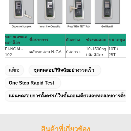
หมายเลขแค
ชื่อรายการ
ตัวอย่าง
ช่วงทดสอบ
ขนาดชุด
ตตาล็อก
FI-NGAL-
10-1500ng
10T /
ตลับทดสอบ N-GAL
ปัสสาวะ
102
/ มิลลิลิตร
25T
แท็ก:
ชุดทดสอบวินิจฉัยอย่างรวดเร็ว
One Step Rapid Test
แผ่นทดสอบการตั้งครรภ์ในขั้นตอนเดียวแถบทดสอบการตั้งครร
สินค้าที่เกี่ยวข้อง