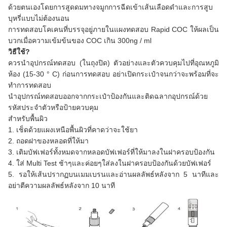
ด้วยตนเองโดยการสูดดมทางจมูกการฉีดเข้าเส้นเลือดดำและการสูบ
บุหรี่แบบไม่ต้องนอน
การทดสอบโคเคนที่บรรจุอยู่ภายในแผงทดสอบ Rapid COC ให้ผลเป็น
บวกเมื่อความเข้มข้นของ COC เกิน 300ng / ml
วิธีใช้?
ควรนำอุปกรณ์ทดสอบ (ในถุงปิด) ตัวอย่างและตัวควบคุมไปที่อุณหภูมิ
ห้อง (15-30 ° C) ก่อนการทดสอบ อย่าเปิดกระเป๋าจนกว่าจะพร้อมที่จะ
ทำการทดสอบ
นำอุปกรณ์ทดสอบออกจากกระเป๋าป้องกันและติดฉลากอุปกรณ์ด้วย
รหัสประจำตัวหรือป้ายควบคุม
สำหรับพื้นผิว
1. เช็ดด้วยแผงเหนือพื้นผิวที่คาดว่าจะใช้ยา
2. ถอดฝาของหลอดที่ให้มา
3. เติมบัฟเฟอร์ทั้งหมดจากหลอดบัฟเฟอร์ที่ให้มาลงในฝาครอบป้องกัน
4. ใส่ Multi Test ช้าๆและค่อยๆใส่ลงในฝาครอบป้องกันด้วยบัฟเฟอร์
5. รอให้เส้นปรากฏบนเมมเบรนและอ่านผลลัพธ์หลังจาก 5 นาทีและ
อย่าตีความผลลัพธ์หลังจาก 10 นาที