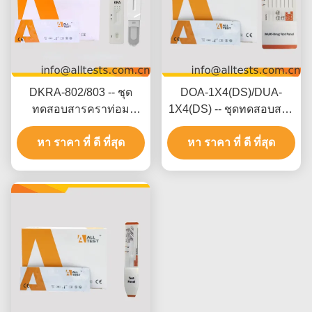
DKRA-802/803 -- ชุด
DOA-1X4(DS)/DUA-
ทดสอบสารคราท่อม
1X4(DS) -- ชุดทดสอบสาร
(KRA) อย่างรวดเร็ว (จาก
เสพติดหลายชนิด 2-20
น้ำลาย)(แบบตลับ/อุปกรณ์)
หา ราคา ที่ ดี ที่สุด
หา ราคา ที่ ดี ที่สุด
ชนิด (ปัสสาวะ)