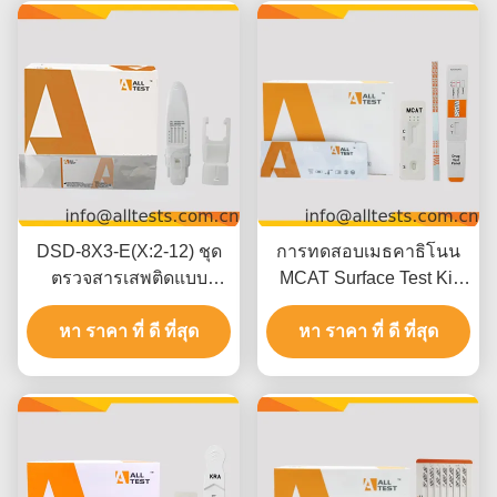
DSD-8X3-E(X:2-12) ชุด
การทดสอบเมธคาธิโนน
ตรวจสารเสพติดแบบ
MCAT Surface Test Kit
รวดเร็วจากน้ำลาย สำหรับ
ด้วยผลการทดสอบ 5 นาที
หา ราคา ที่ ดี ที่สุด
ใช้โดยผู้เชี่ยวชาญ
500 ng/mL การตัดและการ
หา ราคา ที่ ดี ที่สุด
ตีความทางสายตาง่าย