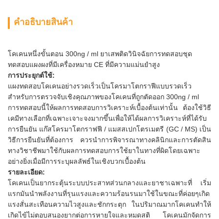
คําอธิบายสินค้า
โคเคนหนึ่งขั้นตอน 300ng / ml ยาเสพติดวินิจฉัยการทดสอบชุด
ทดสอบแผงผงที่มีเครื่องหมาย CE ที่มีความแม่นยำสูง
การประยุกต์ใช้:
แผงทดสอบโคเคนอย่างรวดเร็วเป็นโครมาโตกราฟีแบบรวดเร็ว
สำหรับการตรวจจับเชิงคุณภาพของโคเคนที่ถูกตัดออก 300ng / ml
การทดสอบนี้ให้ผลการทดสอบการวิเคราะห์เบื้องต้นเท่านั้น ต้องใช้วิธี
เคมีทางเลือกที่เฉพาะเจาะจงมากขึ้นเพื่อให้ได้ผลการวิเคราะห์ที่ได้รับ
การยืนยัน แก๊สโครมาโตกราฟฟี / แมสสเปกโตรเมตรี (GC / MS) เป็น
วิธีการยืนยันที่ต้องการ ควรนำการพิจารณาทางคลินิกและการตัดสิน
ทางวิชาชีพมาใช้กับผลการทดสอบการใช้ยาในทางที่ผิดโดยเฉพาะ
อย่างยิ่งเมื่อมีการระบุผลลัพธ์ในเชิงบวกเบื้องต้น
รายละเอียด:
โคเคนเป็นยากระตุ้นระบบประสาทส่วนกลางและยาชาเฉพาะที่ เริ่ม
แรกมันนำพลังงานที่รุนแรงและความร้อนรนมาใช้ในขณะที่ค่อยๆเกิด
แรงสั่นสะเทือนความไวสูงและชักกระตุก ในปริมาณมากโคเคนทำให้
เกิดไข้ไม่ตอบสนองยากต่อการหายใจและหมดสติ โคเคนมักจัดการ