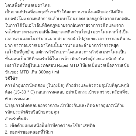
โดนเพื่อกำหนดเมธาโดน
เป็นยาแก้ปวดที่ออกฤทธิ์นานซึ่งให้ผลยาวนานตั้งแต่สิบสองถึงสี่สิบ
แปดชั่วโมง ตามหลักการแล้วเมทาโดนปลดปล่อยลูกค้าจากแรงกดดัน
ในการได้รับเฮโรอีนที่ผิดกฎหมายจากอันตรายจากการฉีดและจาก
รถไฟเหาะทางอารมณ์ที่ผลิตยาเสพติดส่วนใหญ่ เมธาโดนหากใช้เป็น
เวลานานและในปริมาณมากสามารถนำไปสู่ระยะเวลาการถอนที่นาน
มาก การถอนจากเมธาโดนนั้นยาวนานและลำบากกว่าการหยุด
เฮโรอีนที่ถูกยั่วยุ แต่การกำจัดเมทาโดนและการกำจัดเมทาโดนเป็น
ขั้นตอนเป็นวิธีที่ยอมรับได้ในการล้างพิษสำหรับผู้ป่วยและนักบำบัด
เมธาโดนที่อยู่ในแผงทดสอบ Rapid MTD ให้ผลเป็นบวกเมื่อความเข้ม
ข้นของ MTD เกิน 300ng / ml
วิธีใช้?
ควรนำอุปกรณ์ทดสอบ (ในถุงปิด) ตัวอย่างและตัวควบคุมไปที่อุณหภูมิ
ห้อง (15-30 ° C) ก่อนการทดสอบ อย่าเปิดกระเป๋าจนกว่าจะพร้อมที่จะ
ทำการทดสอบ
นำอุปกรณ์ทดสอบออกจากกระเป๋าป้องกันและติดฉลากอุปกรณ์ด้วย
รหัสประจำตัวหรือป้ายควบคุม
สำหรับพื้นผิว
1. เช็ดด้วยแผงเหนือพื้นผิวที่คาดว่าจะใช้ยาเสพติด
2. ถอดฝาของหลอดที่ให้มา