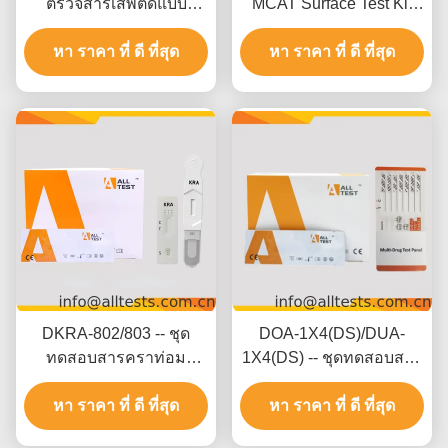
ตรวจสารเสพติดแบบ
MCAT Surface Test Kit
รวดเร็วจากน้ำลาย สำหรับ
ด้วยผลการทดสอบ 5 นาที
หา ราคา ที่ ดี ที่สุด
ใช้โดยผู้เชี่ยวชาญ
500 ng/mL การตัดและการ
หา ราคา ที่ ดี ที่สุด
ตีความทางสายตาง่าย
DKRA-802/803 -- ชุด
DOA-1X4(DS)/DUA-
ทดสอบสารคราท่อม
1X4(DS) -- ชุดทดสอบสาร
(KRA) อย่างรวดเร็ว (จาก
เสพติดหลายชนิด 2-20
น้ำลาย)(แบบตลับ/อุปกรณ์)
หา ราคา ที่ ดี ที่สุด
หา ราคา ที่ ดี ที่สุด
ชนิด (ปัสสาวะ)