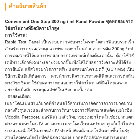
คําอธิบายสินค้า
Convenient
One Step
300
ng / ml
Panel
Powder
ชุดทดสอบการ
ใช้ยาในทางที่ผิดมีความไวสูง
การใช้งาน:
Rapid Test Panel เป็นระบบตรวจจับทางโครมาโตกราฟีแบบรวดเร็ว
สำหรับการตรวจสอบคุณภาพของเมธาโดนด้วยค่าการตัด 300ng / ml
การทดสอบนี้ให้ผลการทดสอบการวิเคราะห์เบื้องต้นเท่านั้น ต้องใช้วิธี
เคมีทางเลือกที่เฉพาะเจาะจงมากขึ้นเพื่อให้ได้ผลการวิเคราะห์ที่ได้รับ
การยืนยัน แก๊สโครมาโตกราฟฟี / แมสสเปกโตรเมตรี (GC / MS) เป็น
วิธีการยืนยันที่ต้องการ ควรนำการพิจารณาทางคลินิกและการตัดสิน
ทางวิชาชีพมาใช้กับผลการทดสอบการใช้ยาในทางที่ผิดโดยเฉพาะ
อย่างยิ่งเมื่อมีการระบุผลลัพธ์ในเชิงบวกเบื้องต้น
รายละเอียด:
เมธาโดนเป็นยาแก้ปวดที่กำหนดไว้สำหรับการจัดการอาการปวดปาน
กลางถึงรุนแรงและสำหรับการรักษาของการพึ่งพายาเสพติด (เฮโรอีน,
Vicodin, Percocet, มอร์ฟีน) เภสัชวิทยาของเมธาโดนในช่องปากแตก
ต่างจากเมทาโดน IV อย่างมาก เมธาโดนในช่องปากจะถูกเก็บไว้ในตับ
บางส่วนเพื่อใช้ในภายหลัง IV ทำหน้าที่เหมือนเฮโรอีนมากขึ้น ในรัฐ
ส่วนใหญ่คุณต้องไปที่คลินิกความเจ็บปวดหรือคลินิกซ่อมบำรุงเมทา